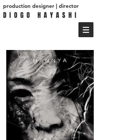
production designer | director
D I O G O H A Y A S H I