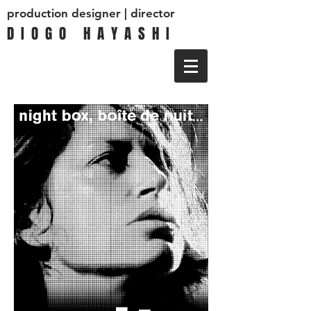
production designer | director
D I O G O H A Y A S H I