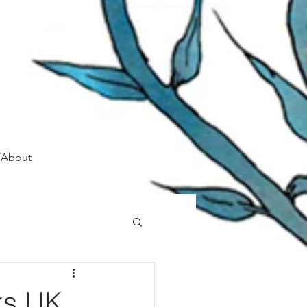
/About
ks UK