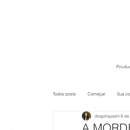
Produ
Todos posts
Começar
Sua c
diogohayashi
8 de
A MORDI