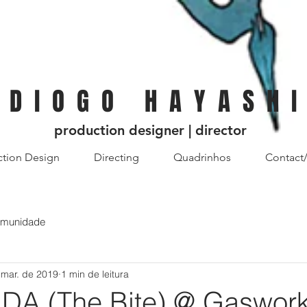
D I O G O H A Y A S H I
production designer | director
ction Design
Directing
Quadrinhos
Contact
omunidade
 mar. de 2019
1 min de leitura
DA (The Bite) @ Gaswor