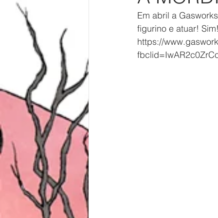
Em abril a Gasworks 
figurino e atuar! S
https://www.gaswork
fbclid=IwAR2c0Zr