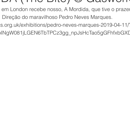
em London recebe nosso, A Mordida, que tive o prazer d
im! Direção do maravilhoso Pedro Neves Marques.
s.org.uk/exhibitions/pedro-neves-marques-2019-04-11/
CoINgW081jLGEN6TbTPCz3gg_npJsHcTao5gGFhfxbGX