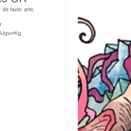
e fazer, arte, 
?
DJgvvrKg