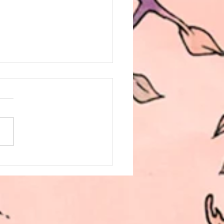
PORADA agora na
FLIX