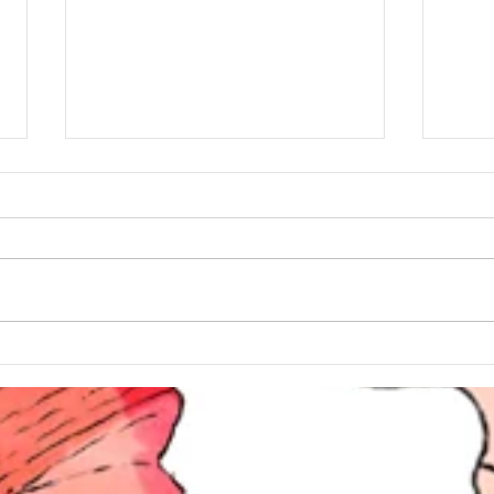
ELON NÃO ACREDITA NA
TEM
MORTE na NETFLIX
NET